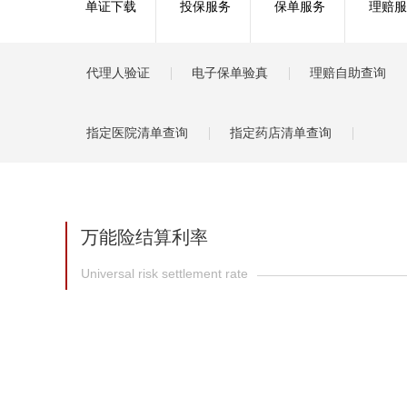
单证下载
投保服务
保单服务
理赔服
健康
分红
代理人验证
电子保单验真
理赔自助查询
指定医院清单查询
指定药店清单查询
万能险结算利率
Universal risk settlement rate