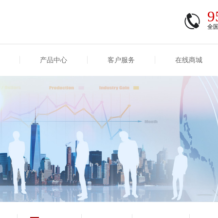
9
全
产品中心
客户服务
在线商城
商登录
信息
重大事项信息
互联网保险信息
商登录/注册
交易
重大事项
公司基本信息
股权
合作机构
能力
互联网产品信息
运用
保全和理赔
产品
客户服务及消费者投诉
短期健康保险
经营变化情况
险业务经营情况
其他信息
险产品红利实现率
和生存金累积利率
贷款利率
计算利率