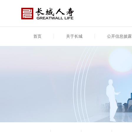
首页
关于长城
公开信息披露
公司介绍
基本信息
公司新闻
年度信息
供应
专项
公司简介
公司概况
公司新闻
年度信息披露报告
供应
关联
股东介绍
公司治理概要
媒体报道
年度社会责任信息
股东
董事长致辞
产品基本信息
公司公告
偿付
企业文化
产品公告
7·8全国保险公众宣传日
资金
荣誉与奖项
新型
保险宣传片
个人
大事记
意外
分支机构
分红
风险管理
红利
保单
其他