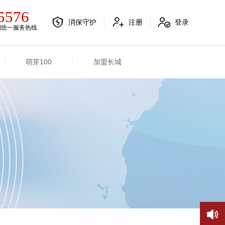
5576
消保守护
注册
登录
国统一服务热线
萌芽100
加盟长城
电销融合信息
其他信息
电销渠道信息
业务概况
产品信息
招标信息
分支机构