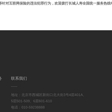
等针对互联网保险的违法犯罪行为，欢迎拨打长城人寿全国统一服务热线电话
务
联系我们
地址：北京市西城区新街口北大街3号4层401A、
5层501-509、6层601-610
电话：010-59238888