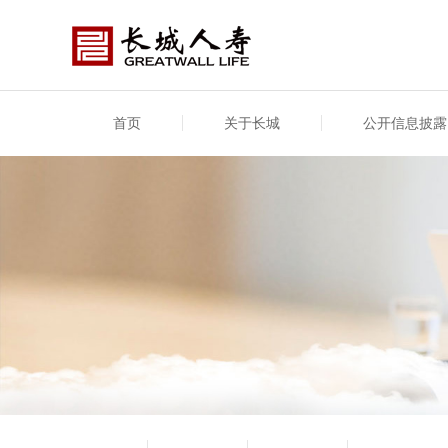
首页
关于长城
公开信息披露
公司介绍
基本信息
公司新闻
年度信息
供应
专项
公司简介
公司概况
公司新闻
年度信息披露报告
供应
关联
股东介绍
公司治理概要
媒体报道
年度社会责任信息
股东
董事长致辞
产品基本信息
公司公告
偿付
企业文化
产品公告
7·8全国保险公众宣传日
资金
荣誉与奖项
新型
保险宣传片
个人
大事记
意外
分支机构
分红
风险管理
红利
保单
其他