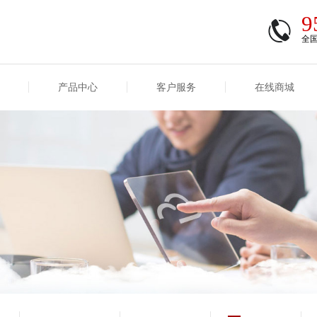
9
全
产品中心
客户服务
在线商城
商登录
信息
重大事项信息
互联网保险信息
商登录/注册
交易
重大事项
公司基本信息
股权
合作机构
能力
互联网产品信息
运用
保全和理赔
产品
客户服务及消费者投诉
短期健康保险
经营变化情况
险业务经营情况
其他信息
险产品红利实现率
和生存金累积利率
贷款利率
计算利率