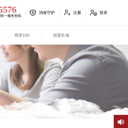
5576
消保守护
注册
登录
国统一服务热线
萌芽100
加盟长城
电销融合信息
其他信息
电销渠道信息
业务概况
产品信息
招标信息
分支机构