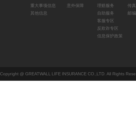
重大事项信息
意外保障
理赔服务
传真：
其他信息
自助服务
邮编
客服专区
反欺诈专区
信息保护政策
Copyright @ GREATWALL LIFE INSURANCE CO.,LTD. All Rig