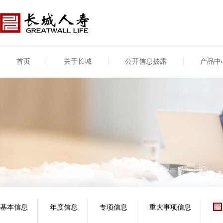
首页
关于长城
公开信息披露
产品中
公司介绍
基本信息
公司新闻
年度信息
供应商登录
专项信息
公司简介
公司概况
公司新闻
年度信息披露报告
供应商登录/注册
关联交易
股东介绍
公司治理概要
媒体报道
年度社会责任信息
股东股权
董事长致辞
产品基本信息
公司公告
偿付能力
企业文化
产品公告
7·8全国保险公众宣传
资金运用
荣誉与奖项
日
新型产品
保险宣传片
个人短期健康保险
大事记
意外险业务经营情况
分支机构
分红险产品红利实现
风险管理
红利和生存金累积利
基本信息
年度信息
专项信息
重大事项信息
保单贷款利率
其他计算利率