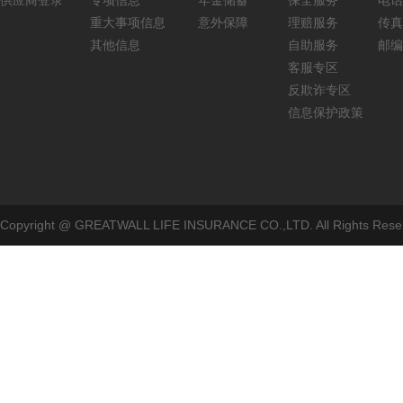
供应商登录
专项信息
年金储蓄
保全服务
电话：
重大事项信息
意外保障
理赔服务
传真：
其他信息
自助服务
邮编
客服专区
反欺诈专区
信息保护政策
Copyright @ GREATWALL LIFE INSURANCE CO.,LTD. All Rig