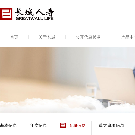
首页
关于长城
公开信息披露
产品中
公司介绍
基本信息
公司新闻
年度信息
供应商登录
专项信息
公司简介
公司概况
公司新闻
年度信息披露报告
供应商登录/注册
关联交易
股东介绍
公司治理概要
媒体报道
年度社会责任信息
股东股权
董事长致辞
产品基本信息
公司公告
偿付能力
企业文化
产品公告
7·8全国保险公众宣传
资金运用
荣誉与奖项
日
新型产品
保险宣传片
个人短期健康保险
大事记
意外险业务经营情况
分支机构
分红险产品红利实现
风险管理
红利和生存金累积利
基本信息
年度信息
专项信息
重大事项信息
保单贷款利率
其他计算利率