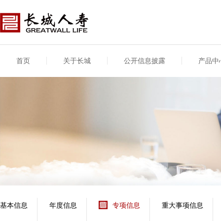
首页
关于长城
公开信息披露
产品中
公司介绍
基本信息
公司新闻
年度信息
供应商登录
专项信息
公司简介
公司概况
公司新闻
年度信息披露报告
供应商登录/注册
关联交易
股东介绍
公司治理概要
媒体报道
年度社会责任信息
股东股权
董事长致辞
产品基本信息
公司公告
偿付能力
企业文化
产品公告
7·8全国保险公众宣传
资金运用
荣誉与奖项
日
新型产品
保险宣传片
个人短期健康保险
大事记
意外险业务经营情况
分支机构
分红险产品红利实现
风险管理
红利和生存金累积利
基本信息
年度信息
专项信息
重大事项信息
保单贷款利率
其他计算利率