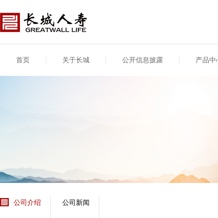
首页
关于长城
公开信息披露
产品中
公司介绍
基本信息
公司新闻
年度信息
供应商登录
专项信息
公司简介
公司概况
公司新闻
年度信息披露报告
供应商登录/注册
关联交易
股东介绍
公司治理概要
媒体报道
年度社会责任信息
股东股权
董事长致辞
产品基本信息
公司公告
偿付能力
企业文化
产品公告
7·8全国保险公众宣传
资金运用
荣誉与奖项
日
新型产品
保险宣传片
个人短期健康保险
大事记
意外险业务经营情况
分支机构
分红险产品红利实现
风险管理
红利和生存金累积利
公司介绍
公司新闻
保单贷款利率
其他计算利率