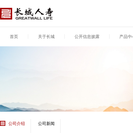
首页
关于长城
公开信息披露
产品中
公司介绍
基本信息
公司新闻
年度信息
供应商登录
专项信息
公司简介
公司概况
公司新闻
年度信息披露报告
供应商登录/注册
关联交易
股东介绍
公司治理概要
媒体报道
年度社会责任信息
股东股权
董事长致辞
产品基本信息
公司公告
偿付能力
企业文化
产品公告
7·8全国保险公众宣传
资金运用
荣誉与奖项
日
新型产品
保险宣传片
个人短期健康保险
大事记
意外险业务经营情况
分支机构
分红险产品红利实现
风险管理
红利和生存金累积利
公司介绍
公司新闻
保单贷款利率
其他计算利率