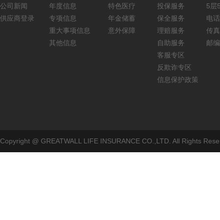
公司新闻
年度信息
特色医疗
投保服务
5层5
供应商登录
专项信息
年金储蓄
保全服务
电话：
重大事项信息
意外保障
理赔服务
传真：
其他信息
自助服务
邮编
客服专区
反欺诈专区
信息保护政策
Copyright @ GREATWALL LIFE INSURANCE CO.,LTD. All Rig