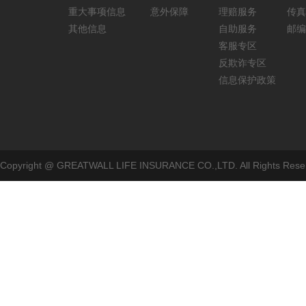
重大事项信息
意外保障
理赔服务
传真：
其他信息
自助服务
邮编
客服专区
反欺诈专区
信息保护政策
Copyright @ GREATWALL LIFE INSURANCE CO.,LTD. All Rig