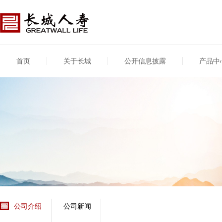
首页
关于长城
公开信息披露
产品中
公司介绍
基本信息
公司新闻
年度信息
供应商登录
专项信息
公司简介
公司概况
公司新闻
年度信息披露报告
供应商登录/注册
关联交易
股东介绍
公司治理概要
媒体报道
年度社会责任信息
股东股权
董事长致辞
产品基本信息
公司公告
偿付能力
企业文化
产品公告
7·8全国保险公众宣传
资金运用
荣誉与奖项
日
新型产品
保险宣传片
个人短期健康保险
大事记
意外险业务经营情况
分支机构
分红险产品红利实现
风险管理
红利和生存金累积利
公司介绍
公司新闻
保单贷款利率
其他计算利率