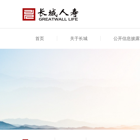
首页
关于长城
公开信息披露
公司介绍
基本信息
公司新闻
年度信息
供应
专项
公司简介
公司概况
公司新闻
年度信息披露报告
供应
关联
股东介绍
公司治理概要
媒体报道
年度社会责任信息
股东
董事长致辞
产品基本信息
公司公告
偿付
企业文化
产品公告
7·8全国保险公众宣传日
资金
荣誉与奖项
新型
保险宣传片
个人
大事记
意外
分支机构
分红
风险管理
红利
保单
其他