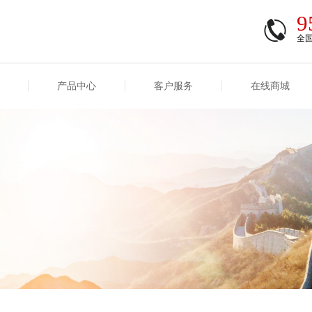
9
全
产品中心
客户服务
在线商城
商登录
信息
重大事项信息
互联网保险信息
商登录/注册
交易
重大事项
公司基本信息
股权
合作机构
能力
互联网产品信息
运用
保全和理赔
产品
客户服务及消费者投诉
短期健康保险
经营变化情况
险业务经营情况
其他信息
险产品红利实现率
和生存金累积利率
贷款利率
计算利率