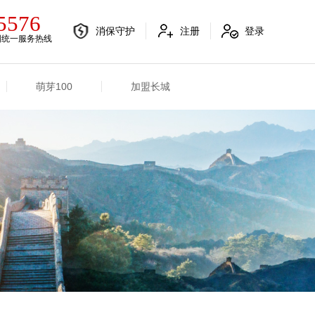
5576
消保守护
注册
登录
国统一服务热线
萌芽100
加盟长城
电销融合信息
其他信息
电销渠道信息
业务概况
产品信息
招标信息
分支机构