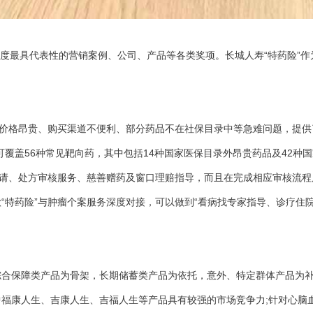
度最具代表性的营销案例、公司、产品等各类奖项。长城人寿“特药险”
品价格昂贵、购买渠道不便利、部分药品不在社保目录中等急难问题，提
可覆盖56种常见靶向药，其中包括14种国家医保目录外昂贵药品及42种
申请、处方审核服务、慈善赠药及窗口理赔指导，而且在完成相应审核流程
“特药险”与肿瘤个案服务深度对接，可以做到“看病找专家指导、诊疗住
合保障类产品为骨架，长期储蓄类产品为依托，意外、特定群体产品为补充
福康人生、吉康人生、吉福人生等产品具有较强的市场竞争力;针对心脑