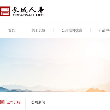
首页
关于长城
公开信息披露
产品中
公司介绍
基本信息
公司新闻
年度信息
供应商登录
专项信息
公司简介
公司概况
公司新闻
年度信息披露报告
供应商登录/注册
关联交易
股东介绍
公司治理概要
媒体报道
年度社会责任信息
股东股权
董事长致辞
产品基本信息
公司公告
偿付能力
企业文化
产品公告
7·8全国保险公众宣传
资金运用
荣誉与奖项
日
新型产品
保险宣传片
个人短期健康保险
大事记
意外险业务经营情况
分支机构
分红险产品红利实现
风险管理
红利和生存金累积利
公司介绍
公司新闻
保单贷款利率
其他计算利率