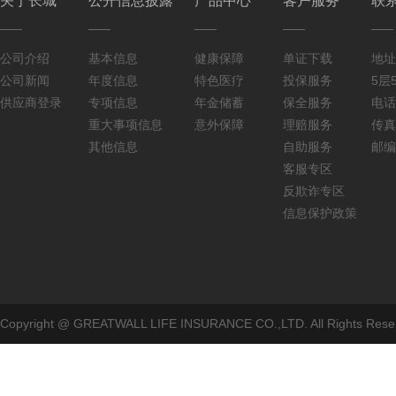
关于长城
公开信息披露
产品中心
客户服务
联
公司介绍
基本信息
健康保障
单证下载
地址
公司新闻
年度信息
特色医疗
投保服务
5层5
供应商登录
专项信息
年金储蓄
保全服务
电话：
重大事项信息
意外保障
理赔服务
传真：
其他信息
自助服务
邮编
客服专区
反欺诈专区
信息保护政策
Copyright @ GREATWALL LIFE INSURANCE CO.,LTD. All Rig