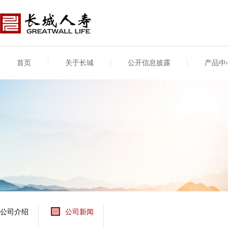
首页
关于长城
公开信息披露
产品中
公司介绍
基本信息
公司新闻
年度信息
供应商登录
专项信息
公司简介
公司概况
公司新闻
年度信息披露报告
供应商登录/注册
关联交易
股东介绍
公司治理概要
媒体报道
年度社会责任信息
股东股权
董事长致辞
产品基本信息
公司公告
偿付能力
企业文化
产品公告
7·8全国保险公众宣传
资金运用
荣誉与奖项
日
新型产品
保险宣传片
个人短期健康保险
大事记
意外险业务经营情况
分支机构
分红险产品红利实现
风险管理
红利和生存金累积利
公司介绍
公司新闻
保单贷款利率
其他计算利率