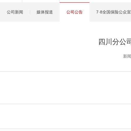
健康管理服务
公司新闻
媒体报道
公司公告
7·8全国保险公众
分红保险盈余计算方
四川分公司
新闻