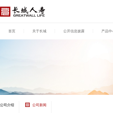
首页
关于长城
公开信息披露
产品中
公司介绍
基本信息
公司新闻
年度信息
供应商登录
专项信息
公司简介
公司概况
公司新闻
年度信息披露报告
供应商登录/注册
关联交易
股东介绍
公司治理概要
媒体报道
年度社会责任信息
股东股权
董事长致辞
产品基本信息
公司公告
偿付能力
企业文化
产品公告
7·8全国保险公众宣传
资金运用
荣誉与奖项
日
新型产品
保险宣传片
个人短期健康保险
大事记
意外险业务经营情况
分支机构
分红险产品红利实现
风险管理
红利和生存金累积利
公司介绍
公司新闻
保单贷款利率
其他计算利率