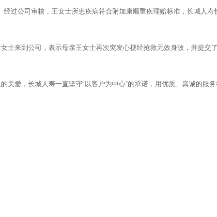
理赔。经过公司审核，王女士所患疾病符合附加康顺重疾理赔标准，长城人
儿）褚女士来到公司，表示母亲王女士再次突发心梗经抢救无效身故，并提交
的关爱，长城人寿一直坚守“以客户为中心”的承诺，用优质、真诚的服