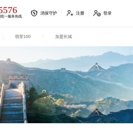
5576
消保守护
注册
登录
国统一服务热线
萌芽100
加盟长城
电销融合信息
其他信息
电销渠道信息
业务概况
产品信息
招标信息
分支机构