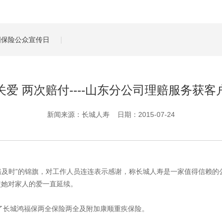
管理服务
保险盈余计算方法
全国保险公众宣传日
关爱 两次赔付----山东分公司理赔服务获客
新闻来源：长城人寿 日期：2015-07-24
理赔及时”的锦旗，对工作人员连连表示感谢，称长城人寿是一家值得信赖
使她对家人的爱一直延续。
买了长城鸿福保两全保险两全及附加康顺重疾保险。