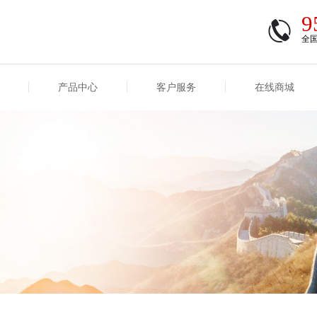
9
全
产品中心
客户服务
在线商城
商登录
信息
重大事项信息
互联网保险信息
商登录/注册
交易
重大事项
公司基本信息
股权
合作机构
能力
互联网产品信息
运用
保全和理赔
产品
客户服务及消费者投诉
短期健康保险
经营变化情况
险业务经营情况
其他信息
险产品红利实现率
和生存金累积利率
贷款利率
计算利率