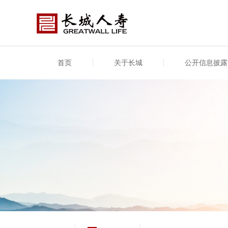
首页
关于长城
公开信息披露
公司介绍
基本信息
公司新闻
年度信息
供应
专项
公司简介
公司概况
公司新闻
年度信息披露报告
供应
关联
股东介绍
公司治理概要
媒体报道
年度社会责任信息
股东
董事长致辞
产品基本信息
公司公告
偿付
企业文化
产品公告
7·8全国保险公众宣传日
资金
荣誉与奖项
新型
保险宣传片
个人
大事记
意外
分支机构
分红
风险管理
红利
保单
其他