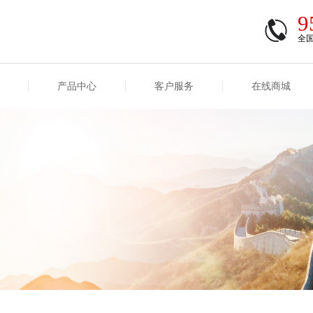
9
全
产品中心
客户服务
在线商城
商登录
信息
重大事项信息
互联网保险信息
商登录/注册
交易
重大事项
公司基本信息
股权
合作机构
能力
互联网产品信息
运用
保全和理赔
产品
客户服务及消费者投诉
短期健康保险
经营变化情况
险业务经营情况
其他信息
险产品红利实现率
和生存金累积利率
贷款利率
计算利率