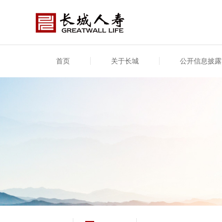
首页
关于长城
公开信息披露
公司介绍
基本信息
公司新闻
年度信息
供应
专项
公司简介
公司概况
公司新闻
年度信息披露报告
供应
关联
股东介绍
公司治理概要
媒体报道
年度社会责任信息
股东
董事长致辞
产品基本信息
公司公告
偿付
企业文化
产品公告
7·8全国保险公众宣传日
资金
荣誉与奖项
新型
保险宣传片
个人
大事记
意外
分支机构
分红
风险管理
红利
保单
其他