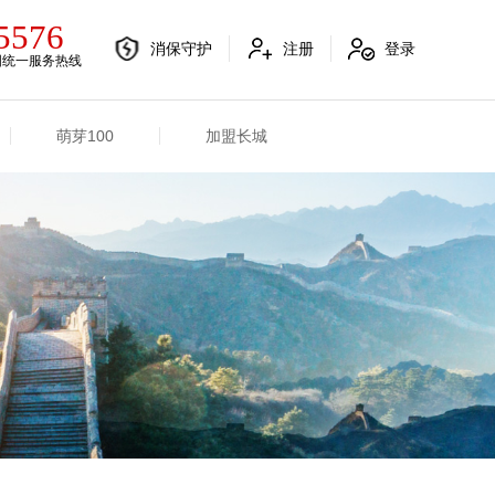
5576
消保守护
注册
登录
国统一服务热线
萌芽100
加盟长城
电销融合信息
其他信息
电销渠道信息
业务概况
产品信息
招标信息
分支机构