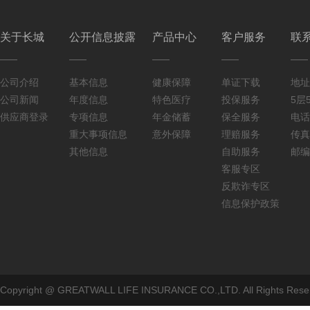
关于长城
公开信息披露
产品中心
客户服务
联
公司介绍
基本信息
健康保障
单证下载
地址
公司新闻
年度信息
特色医疗
投保服务
5层5
供应商登录
专项信息
年金储蓄
保全服务
电话：
重大事项信息
意外保障
理赔服务
传真：
其他信息
自助服务
邮编
客服专区
反欺诈专区
信息保护政策
Copyright @ GREATWALL LIFE INSURANCE CO.,LTD. All Rig