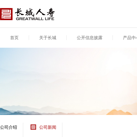
首页
关于长城
公开信息披露
产品中
公司介绍
基本信息
公司新闻
年度信息
供应商登录
专项信息
公司简介
公司概况
公司新闻
年度信息披露报告
供应商登录/注册
关联交易
股东介绍
公司治理概要
媒体报道
年度社会责任信息
股东股权
董事长致辞
产品基本信息
公司公告
偿付能力
企业文化
产品公告
7·8全国保险公众宣传
资金运用
荣誉与奖项
日
新型产品
保险宣传片
个人短期健康保险
大事记
意外险业务经营情况
分支机构
分红险产品红利实现
风险管理
红利和生存金累积利
公司介绍
公司新闻
保单贷款利率
其他计算利率