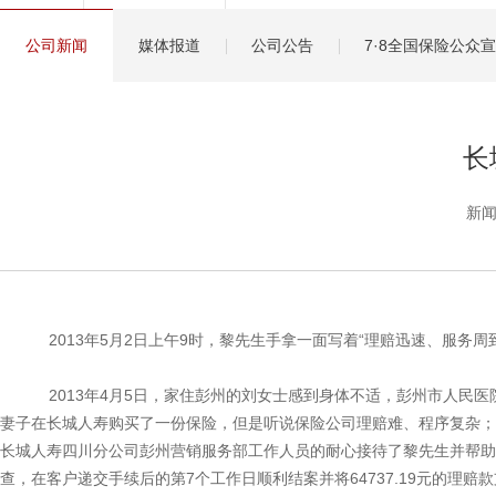
健康管理服务
公司新闻
媒体报道
公司公告
7·8全国保险公众
分红保险盈余计算方
长
新闻
2013年5月2日上午9时，黎先生手拿一面写着“理赔迅速、服务
2013年4月5日，家住彭州的刘女士感到身体不适，彭州市人民
妻子在长城人寿购买了一份保险，但是听说保险公司理赔难、程序复杂；
长城人寿四川分公司彭州营销服务部工作人员的耐心接待了黎先生并帮助
查，在客户递交手续后的第7个工作日顺利结案并将64737.19元的理赔