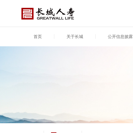
首页
关于长城
公开信息披露
公司介绍
基本信息
公司新闻
年度信息
供应
专项
公司简介
公司概况
公司新闻
年度信息披露报告
供应
关联
股东介绍
公司治理概要
媒体报道
年度社会责任信息
股东
董事长致辞
产品基本信息
公司公告
偿付
企业文化
产品公告
7·8全国保险公众宣传日
资金
荣誉与奖项
新型
保险宣传片
个人
大事记
意外
分支机构
分红
风险管理
红利
保单
其他