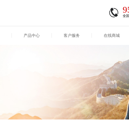
9
全
产品中心
客户服务
在线商城
商登录
信息
重大事项信息
互联网保险信息
商登录/注册
交易
重大事项
公司基本信息
股权
合作机构
能力
互联网产品信息
运用
保全和理赔
产品
客户服务及消费者投诉
短期健康保险
经营变化情况
险业务经营情况
其他信息
险产品红利实现率
和生存金累积利率
贷款利率
计算利率