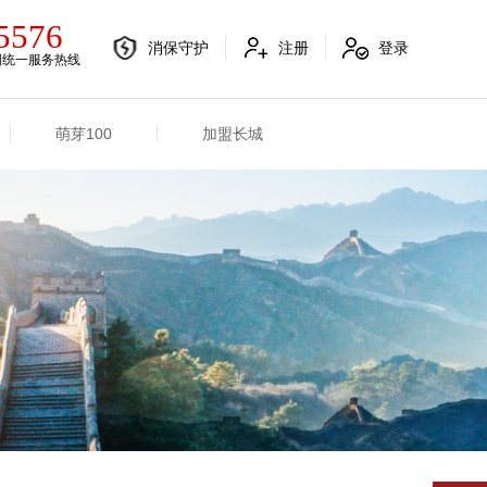
5576
消保守护
注册
登录
国统一服务热线
萌芽100
加盟长城
电销融合信息
其他信息
电销渠道信息
业务概况
产品信息
招标信息
分支机构