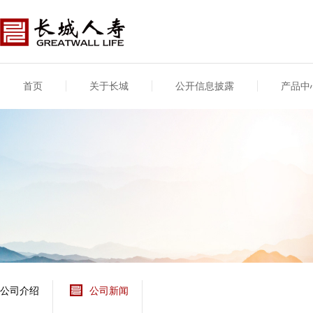
首页
关于长城
公开信息披露
产品中
公司介绍
基本信息
公司新闻
年度信息
供应商登录
专项信息
公司简介
公司概况
公司新闻
年度信息披露报告
供应商登录/注册
关联交易
股东介绍
公司治理概要
媒体报道
年度社会责任信息
股东股权
董事长致辞
产品基本信息
公司公告
偿付能力
企业文化
产品公告
7·8全国保险公众宣传
资金运用
荣誉与奖项
日
新型产品
保险宣传片
个人短期健康保险
大事记
意外险业务经营情况
分支机构
分红险产品红利实现
风险管理
红利和生存金累积利
公司介绍
公司新闻
保单贷款利率
其他计算利率