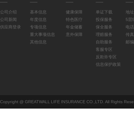
公司介绍
基本信息
健康保障
单证下载
地址
公司新闻
年度信息
特色医疗
投保服务
5层5
供应商登录
专项信息
年金储蓄
保全服务
电话：
重大事项信息
意外保障
理赔服务
传真：
其他信息
自助服务
邮编
客服专区
反欺诈专区
信息保护政策
Copyright @ GREATWALL LIFE INSURANCE CO.,LTD. All Rig