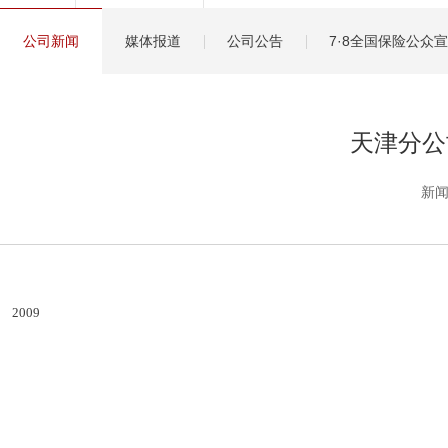
健康管理服务
公司新闻
媒体报道
公司公告
7·8全国保险公众
分红保险盈余计算方
天津分公
新闻
2009