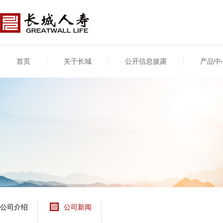
首页
关于长城
公开信息披露
产品中
公司介绍
基本信息
公司新闻
年度信息
供应商登录
专项信息
公司简介
公司概况
公司新闻
年度信息披露报告
供应商登录/注册
关联交易
股东介绍
公司治理概要
媒体报道
年度社会责任信息
股东股权
董事长致辞
产品基本信息
公司公告
偿付能力
企业文化
产品公告
7·8全国保险公众宣传
资金运用
荣誉与奖项
日
新型产品
保险宣传片
个人短期健康保险
大事记
意外险业务经营情况
分支机构
分红险产品红利实现
风险管理
红利和生存金累积利
公司介绍
公司新闻
保单贷款利率
其他计算利率