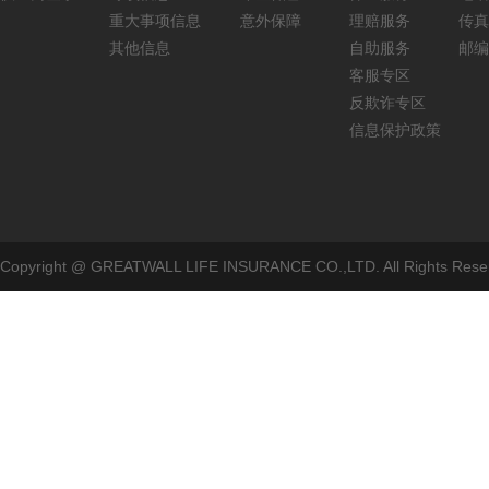
重大事项信息
意外保障
理赔服务
传真：
其他信息
自助服务
邮编
客服专区
反欺诈专区
信息保护政策
Copyright @ GREATWALL LIFE INSURANCE CO.,LTD. All Rig