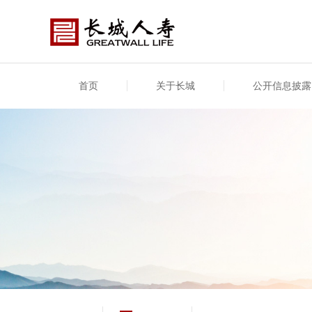
首页
关于长城
公开信息披露
公司介绍
基本信息
公司新闻
年度信息
供应
专项
公司简介
公司概况
公司新闻
年度信息披露报告
供应
关联
股东介绍
公司治理概要
媒体报道
年度社会责任信息
股东
董事长致辞
产品基本信息
公司公告
偿付
企业文化
产品公告
7·8全国保险公众宣传日
资金
荣誉与奖项
新型
保险宣传片
个人
大事记
意外
分支机构
分红
风险管理
红利
保单
其他