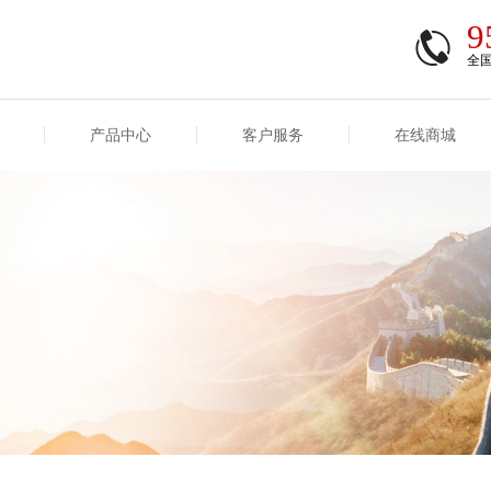
9
全
产品中心
客户服务
在线商城
商登录
信息
重大事项信息
互联网保险信息
商登录/注册
交易
重大事项
公司基本信息
股权
合作机构
能力
互联网产品信息
运用
保全和理赔
产品
客户服务及消费者投诉
短期健康保险
经营变化情况
险业务经营情况
其他信息
险产品红利实现率
和生存金累积利率
贷款利率
计算利率