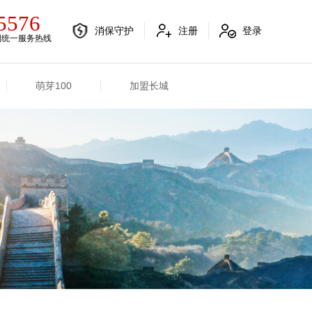
5576
消保守护
注册
登录
国统一服务热线
萌芽100
加盟长城
电销融合信息
其他信息
电销渠道信息
业务概况
产品信息
招标信息
分支机构