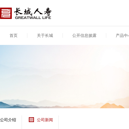
首页
关于长城
公开信息披露
产品中
公司介绍
基本信息
公司新闻
年度信息
供应商登录
专项信息
公司简介
公司概况
公司新闻
年度信息披露报告
供应商登录/注册
关联交易
股东介绍
公司治理概要
媒体报道
年度社会责任信息
股东股权
董事长致辞
产品基本信息
公司公告
偿付能力
企业文化
产品公告
7·8全国保险公众宣传
资金运用
荣誉与奖项
日
新型产品
保险宣传片
个人短期健康保险
大事记
意外险业务经营情况
分支机构
分红险产品红利实现
风险管理
红利和生存金累积利
公司介绍
公司新闻
保单贷款利率
其他计算利率