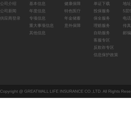
公司介绍
基本信息
健康保障
单证下载
地址
公司新闻
年度信息
特色医疗
投保服务
5层5
供应商登录
专项信息
年金储蓄
保全服务
电话：
重大事项信息
意外保障
理赔服务
传真：
其他信息
自助服务
邮编
客服专区
反欺诈专区
信息保护政策
Copyright @ GREATWALL LIFE INSURANCE CO.,LTD. All Rig