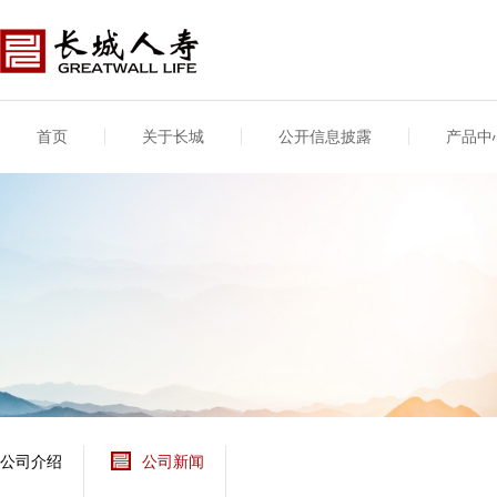
首页
关于长城
公开信息披露
产品中
公司介绍
基本信息
公司新闻
年度信息
供应商登录
专项信息
公司简介
公司概况
公司新闻
年度信息披露报告
供应商登录/注册
关联交易
股东介绍
公司治理概要
媒体报道
年度社会责任信息
股东股权
董事长致辞
产品基本信息
公司公告
偿付能力
企业文化
产品公告
7·8全国保险公众宣传
资金运用
荣誉与奖项
日
新型产品
保险宣传片
个人短期健康保险
大事记
意外险业务经营情况
分支机构
分红险产品红利实现
风险管理
红利和生存金累积利
公司介绍
公司新闻
保单贷款利率
其他计算利率