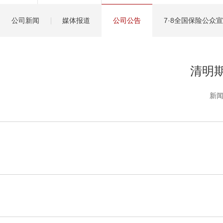
健康管理服务
公司新闻
媒体报道
公司公告
7·8全国保险公众
分红保险盈余计算方
清明
新闻