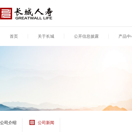
首页
关于长城
公开信息披露
产品中
公司介绍
基本信息
公司新闻
年度信息
供应商登录
专项信息
公司简介
公司概况
公司新闻
年度信息披露报告
供应商登录/注册
关联交易
股东介绍
公司治理概要
媒体报道
年度社会责任信息
股东股权
董事长致辞
产品基本信息
公司公告
偿付能力
企业文化
产品公告
7·8全国保险公众宣传
资金运用
荣誉与奖项
日
新型产品
保险宣传片
个人短期健康保险
大事记
意外险业务经营情况
分支机构
分红险产品红利实现
风险管理
红利和生存金累积利
公司介绍
公司新闻
保单贷款利率
其他计算利率