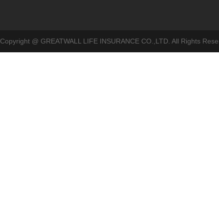
Copyright @ GREATWALL LIFE INSURANCE CO.,LTD. All Rig