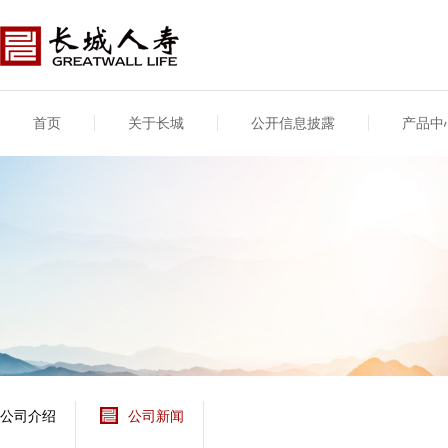
首页
关于长城
公开信息披露
产品中
公司介绍
基本信息
公司新闻
年度信息
供应商登录
专项信息
公司简介
公司概况
公司新闻
年度信息披露报告
供应商登录/注册
关联交易
股东介绍
公司治理概要
媒体报道
年度社会责任信息
股东股权
董事长致辞
产品基本信息
公司公告
偿付能力
企业文化
产品公告
7·8全国保险公众宣传
资金运用
荣誉与奖项
日
新型产品
保险宣传片
个人短期健康保险
大事记
意外险业务经营情况
分支机构
分红险产品红利实现
风险管理
红利和生存金累积利
公司介绍
公司新闻
保单贷款利率
其他计算利率