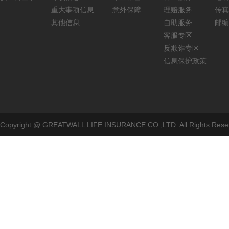
重大事项信息
意外保障
理赔服务
传真：
其他信息
自助服务
邮编
客服专区
反欺诈专区
信息保护政策
Copyright @ GREATWALL LIFE INSURANCE CO.,LTD. All Rig