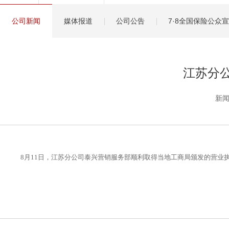
健康管理服务
公司新闻
媒体报道
公司公告
7·8全国保险公众
分红保险盈余计算方
江苏分
新闻
8月11日，江苏分公司泰兴营销服务部顺利取得当地工商局颁发的营业