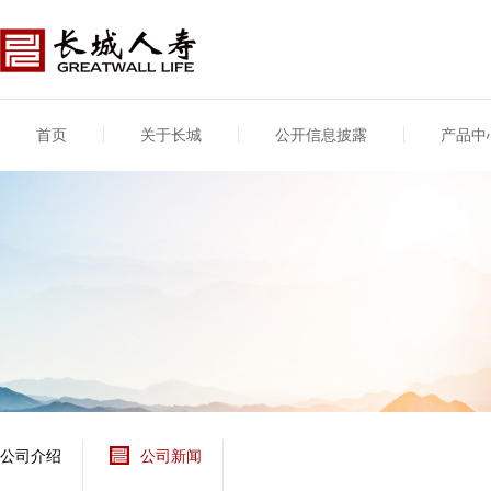
首页
关于长城
公开信息披露
产品中
公司介绍
基本信息
公司新闻
年度信息
供应商登录
专项信息
公司简介
公司概况
公司新闻
年度信息披露报告
供应商登录/注册
关联交易
股东介绍
公司治理概要
媒体报道
年度社会责任信息
股东股权
董事长致辞
产品基本信息
公司公告
偿付能力
企业文化
产品公告
7·8全国保险公众宣传
资金运用
荣誉与奖项
日
新型产品
保险宣传片
个人短期健康保险
大事记
意外险业务经营情况
分支机构
分红险产品红利实现
风险管理
红利和生存金累积利
公司介绍
公司新闻
保单贷款利率
其他计算利率