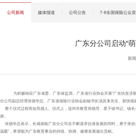
健康管理服务
公司新闻
媒体报道
公司公告
7·8全国保险公众
分红保险盈余计算方
广东分公司启动“萌
新闻
为积极响应广东省委、广东保监局、广东省行业协会开展“广东扶贫济困日”
分公司副总经理张德华总、广东省保险行业协会副秘书长汤其来先生、新快报
整个仪式过程简短而感人。仪式上，连州市教育局领导、星子镇书记、镇长
谢。
张德华总表示，长城保险广东分公司在不断谋求自身发展的同时，勇于承担企业社
温暖”，希望能为广东教育事业的持续、协调、健康发展做出贡献。