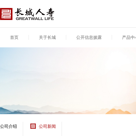
首页
关于长城
公开信息披露
产品中
公司介绍
基本信息
公司新闻
年度信息
供应商登录
专项信息
公司简介
公司概况
公司新闻
年度信息披露报告
供应商登录/注册
关联交易
股东介绍
公司治理概要
媒体报道
年度社会责任信息
股东股权
董事长致辞
产品基本信息
公司公告
偿付能力
企业文化
产品公告
7·8全国保险公众宣传
资金运用
荣誉与奖项
日
新型产品
保险宣传片
个人短期健康保险
大事记
意外险业务经营情况
分支机构
分红险产品红利实现
风险管理
红利和生存金累积利
公司介绍
公司新闻
保单贷款利率
其他计算利率