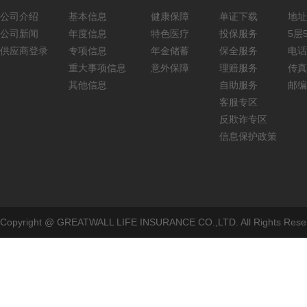
公司介绍
基本信息
健康保障
单证下载
地址
公司新闻
年度信息
特色医疗
投保服务
5层5
供应商登录
专项信息
年金储蓄
保全服务
电话：
重大事项信息
意外保障
理赔服务
传真：
其他信息
自助服务
邮编
客服专区
反欺诈专区
信息保护政策
Copyright @ GREATWALL LIFE INSURANCE CO.,LTD. All Rig