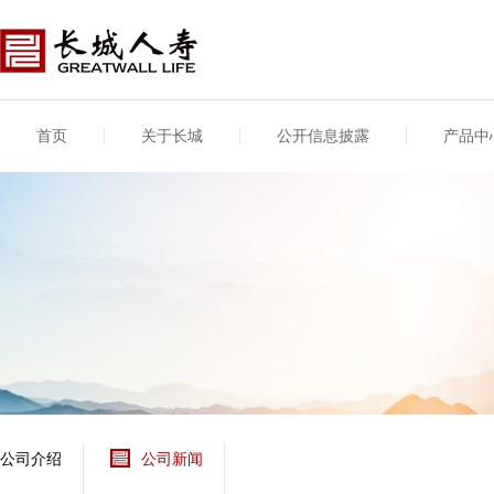
首页
关于长城
公开信息披露
产品中
公司介绍
基本信息
公司新闻
年度信息
供应商登录
专项信息
公司简介
公司概况
公司新闻
年度信息披露报告
供应商登录/注册
关联交易
股东介绍
公司治理概要
媒体报道
年度社会责任信息
股东股权
董事长致辞
产品基本信息
公司公告
偿付能力
企业文化
产品公告
7·8全国保险公众宣传
资金运用
荣誉与奖项
日
新型产品
保险宣传片
个人短期健康保险
大事记
意外险业务经营情况
分支机构
分红险产品红利实现
风险管理
红利和生存金累积利
公司介绍
公司新闻
保单贷款利率
其他计算利率