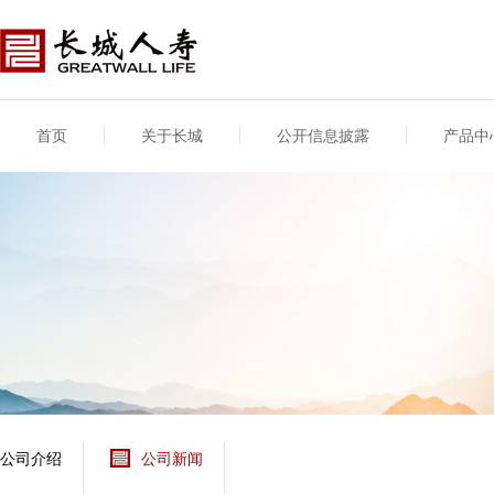
首页
关于长城
公开信息披露
产品中
公司介绍
基本信息
公司新闻
年度信息
供应商登录
专项信息
公司简介
公司概况
公司新闻
年度信息披露报告
供应商登录/注册
关联交易
股东介绍
公司治理概要
媒体报道
年度社会责任信息
股东股权
董事长致辞
产品基本信息
公司公告
偿付能力
企业文化
产品公告
7·8全国保险公众宣传
资金运用
荣誉与奖项
日
新型产品
保险宣传片
个人短期健康保险
大事记
意外险业务经营情况
分支机构
分红险产品红利实现
风险管理
红利和生存金累积利
公司介绍
公司新闻
保单贷款利率
其他计算利率