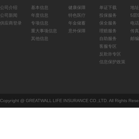
公司介绍
基本信息
健康保障
单证下载
地址
公司新闻
年度信息
特色医疗
投保服务
5层5
供应商登录
专项信息
年金储蓄
保全服务
电话：
重大事项信息
意外保障
理赔服务
传真：
其他信息
自助服务
邮编
客服专区
反欺诈专区
信息保护政策
Copyright @ GREATWALL LIFE INSURANCE CO.,LTD. All Rig