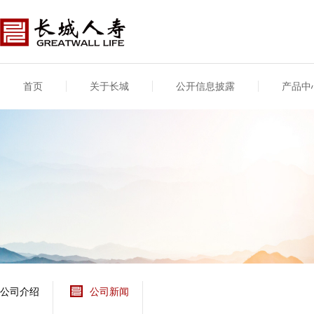
首页
关于长城
公开信息披露
产品中
公司介绍
基本信息
公司新闻
年度信息
供应商登录
专项信息
公司简介
公司概况
公司新闻
年度信息披露报告
供应商登录/注册
关联交易
股东介绍
公司治理概要
媒体报道
年度社会责任信息
股东股权
董事长致辞
产品基本信息
公司公告
偿付能力
企业文化
产品公告
7·8全国保险公众宣传
资金运用
荣誉与奖项
日
新型产品
保险宣传片
个人短期健康保险
大事记
意外险业务经营情况
分支机构
分红险产品红利实现
风险管理
红利和生存金累积利
公司介绍
公司新闻
保单贷款利率
其他计算利率