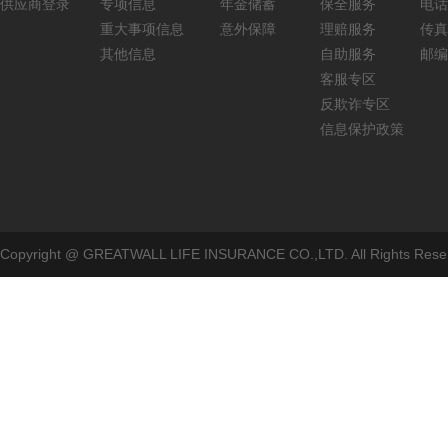
供应商登录
专项信息
年金储蓄
保全服务
电话：
重大事项信息
意外保障
理赔服务
传真：
其他信息
自助服务
邮编
客服专区
反欺诈专区
信息保护政策
Copyright @ GREATWALL LIFE INSURANCE CO.,LTD. All Rig