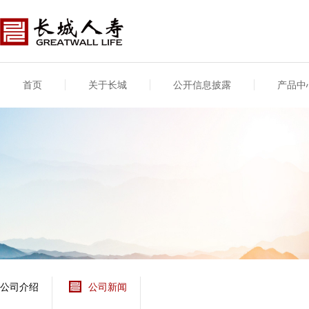
首页
关于长城
公开信息披露
产品中
公司介绍
基本信息
公司新闻
年度信息
供应商登录
专项信息
公司简介
公司概况
公司新闻
年度信息披露报告
供应商登录/注册
关联交易
股东介绍
公司治理概要
媒体报道
年度社会责任信息
股东股权
董事长致辞
产品基本信息
公司公告
偿付能力
企业文化
产品公告
7·8全国保险公众宣传
资金运用
荣誉与奖项
日
新型产品
保险宣传片
个人短期健康保险
大事记
意外险业务经营情况
分支机构
分红险产品红利实现
风险管理
红利和生存金累积利
公司介绍
公司新闻
保单贷款利率
其他计算利率