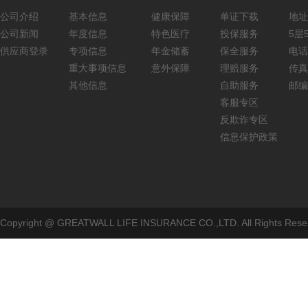
公司介绍
基本信息
健康保障
单证下载
地址
公司新闻
年度信息
特色医疗
投保服务
5层5
供应商登录
专项信息
年金储蓄
保全服务
电话：
重大事项信息
意外保障
理赔服务
传真：
其他信息
自助服务
邮编
客服专区
反欺诈专区
信息保护政策
Copyright @ GREATWALL LIFE INSURANCE CO.,LTD. All Rig