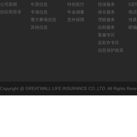
公司新闻
年度信息
特色医疗
投保服务
5层5
供应商登录
专项信息
年金储蓄
保全服务
电话：
重大事项信息
意外保障
理赔服务
传真：
其他信息
自助服务
邮编
客服专区
反欺诈专区
信息保护政策
Copyright @ GREATWALL LIFE INSURANCE CO.,LTD. All Rig