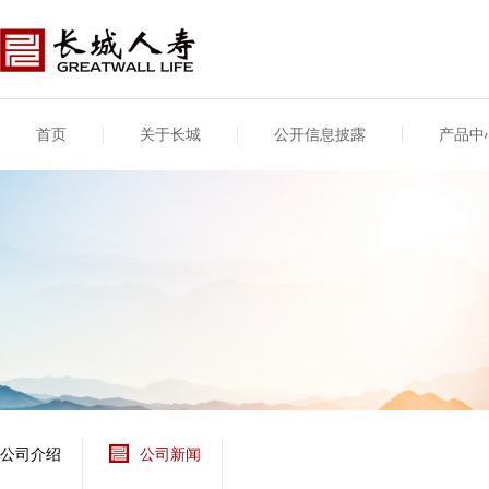
首页
关于长城
公开信息披露
产品中
公司介绍
基本信息
公司新闻
年度信息
供应商登录
专项信息
公司简介
公司概况
公司新闻
年度信息披露报告
供应商登录/注册
关联交易
股东介绍
公司治理概要
媒体报道
年度社会责任信息
股东股权
董事长致辞
产品基本信息
公司公告
偿付能力
企业文化
产品公告
7·8全国保险公众宣传
资金运用
荣誉与奖项
日
新型产品
保险宣传片
个人短期健康保险
大事记
意外险业务经营情况
分支机构
分红险产品红利实现
风险管理
红利和生存金累积利
公司介绍
公司新闻
保单贷款利率
其他计算利率