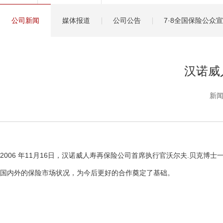
健康管理服务
公司新闻
媒体报道
公司公告
7·8全国保险公众
分红保险盈余计算方
汉诺威
新闻
2006 年11月16日，汉诺威人寿再保险公司首席执行官沃尔夫.贝
国内外的保险市场状况，为今后更好的合作奠定了基础。