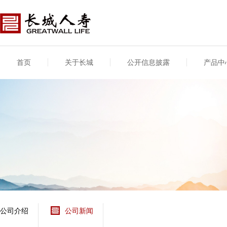
首页
关于长城
公开信息披露
产品中
公司介绍
基本信息
公司新闻
年度信息
供应商登录
专项信息
公司简介
公司概况
公司新闻
年度信息披露报告
供应商登录/注册
关联交易
股东介绍
公司治理概要
媒体报道
年度社会责任信息
股东股权
董事长致辞
产品基本信息
公司公告
偿付能力
企业文化
产品公告
7·8全国保险公众宣传
资金运用
荣誉与奖项
日
新型产品
保险宣传片
个人短期健康保险
大事记
意外险业务经营情况
分支机构
分红险产品红利实现
风险管理
红利和生存金累积利
公司介绍
公司新闻
保单贷款利率
其他计算利率