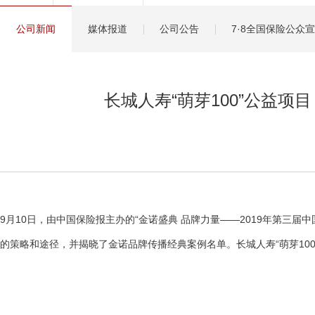
健康管理服务
公司新闻
媒体报道
公司公告
7·8全国保险公众
分红保险盈余计算方
长城人寿“萌芽100”公益项目
9月10日，由中国保险报主办的“金诺盛典 品牌力量——2019年第三
的策略和途径，并揭晓了金诺品牌传播经典案例名单。长城人寿“萌芽100”