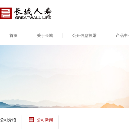
首页
关于长城
公开信息披露
产品中
公司介绍
基本信息
公司新闻
年度信息
供应商登录
专项信息
公司简介
公司概况
公司新闻
年度信息披露报告
供应商登录/注册
关联交易
股东介绍
公司治理概要
媒体报道
年度社会责任信息
股东股权
董事长致辞
产品基本信息
公司公告
偿付能力
企业文化
产品公告
7·8全国保险公众宣传
资金运用
荣誉与奖项
日
新型产品
保险宣传片
个人短期健康保险
大事记
意外险业务经营情况
分支机构
分红险产品红利实现
风险管理
红利和生存金累积利
公司介绍
公司新闻
保单贷款利率
其他计算利率