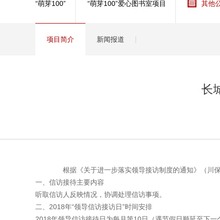
“萌芽100”
“萌芽100”爱心图书室项目
其他
健康
分红
项目简介
新闻报道
长
根据《关于进一步落实领导接访制度的通知》（川保监发[
一、信访接待主要内容
听取信访人反映情况，协调处理信访事项。
二、2018年“领导信访接访日”时间安排
2018年领导信访接待日为每月第10日（遇节假日顺延至下