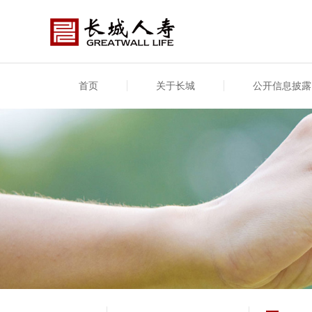
首页
关于长城
公开信息披露
公司介绍
基本信息
公司新闻
年度信息
供应
专项
公司简介
公司概况
公司新闻
年度信息披露报告
供应
关联
股东介绍
公司治理概要
媒体报道
年度社会责任信息
股东
董事长致辞
产品基本信息
公司公告
偿付
企业文化
产品公告
7·8全国保险公众宣传日
资金
荣誉与奖项
新型
保险宣传片
个人
大事记
意外
分支机构
分红
风险管理
红利
保单
其他