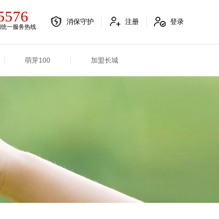
5576
消保守护
注册
登录
国统一服务热线
萌芽100
加盟长城
电销融合信息
其他信息
电销渠道信息
业务概况
产品信息
招标信息
分支机构