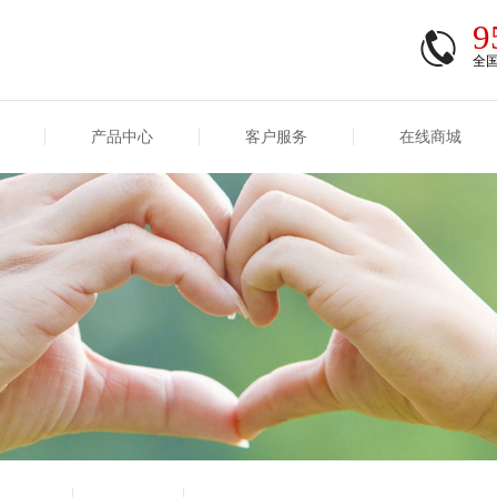
9
全
产品中心
客户服务
在线商城
商登录
信息
重大事项信息
互联网保险信息
商登录/注册
交易
重大事项
公司基本信息
股权
合作机构
能力
互联网产品信息
运用
保全和理赔
产品
客户服务及消费者投诉
短期健康保险
经营变化情况
险业务经营情况
其他信息
险产品红利实现率
和生存金累积利率
贷款利率
计算利率