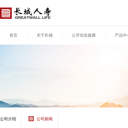
首页
关于长城
公开信息披露
产品中
公司介绍
基本信息
公司新闻
年度信息
供应商登录
专项信息
公司简介
公司概况
公司新闻
年度信息披露报告
供应商登录/注册
关联交易
股东介绍
公司治理概要
媒体报道
年度社会责任信息
股东股权
董事长致辞
产品基本信息
公司公告
偿付能力
企业文化
产品公告
7·8全国保险公众宣传
资金运用
荣誉与奖项
日
新型产品
保险宣传片
个人短期健康保险
大事记
意外险业务经营情况
分支机构
分红险产品红利实现
风险管理
红利和生存金累积利
公司介绍
公司新闻
保单贷款利率
其他计算利率