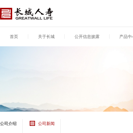
首页
关于长城
公开信息披露
产品中
公司介绍
基本信息
公司新闻
年度信息
供应商登录
专项信息
公司简介
公司概况
公司新闻
年度信息披露报告
供应商登录/注册
关联交易
股东介绍
公司治理概要
媒体报道
年度社会责任信息
股东股权
董事长致辞
产品基本信息
公司公告
偿付能力
企业文化
产品公告
7·8全国保险公众宣传
资金运用
荣誉与奖项
日
新型产品
保险宣传片
个人短期健康保险
大事记
意外险业务经营情况
分支机构
分红险产品红利实现
风险管理
红利和生存金累积利
公司介绍
公司新闻
保单贷款利率
其他计算利率