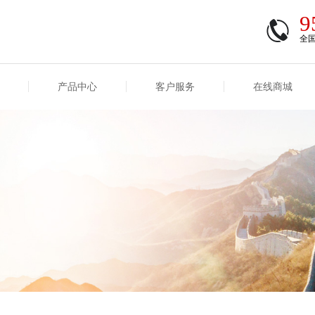
9
全
产品中心
客户服务
在线商城
商登录
信息
重大事项信息
互联网保险信息
商登录/注册
交易
重大事项
公司基本信息
股权
合作机构
能力
互联网产品信息
运用
保全和理赔
产品
客户服务及消费者投诉
短期健康保险
经营变化情况
险业务经营情况
其他信息
险产品红利实现率
和生存金累积利率
贷款利率
计算利率