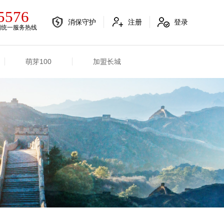
5576
消保守护
注册
登录
国统一服务热线
萌芽100
加盟长城
电销融合信息
其他信息
电销渠道信息
业务概况
产品信息
招标信息
分支机构