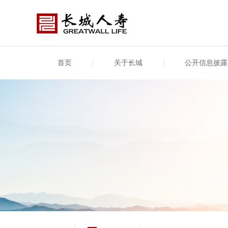
首页
关于长城
公开信息披露
公司介绍
基本信息
公司新闻
年度信息
供应
专项
公司简介
公司概况
公司新闻
年度信息披露报告
供应
关联
股东介绍
公司治理概要
媒体报道
年度社会责任信息
股东
董事长致辞
产品基本信息
公司公告
偿付
企业文化
产品公告
7·8全国保险公众宣传日
资金
荣誉与奖项
新型
保险宣传片
个人
大事记
意外
分支机构
分红
风险管理
红利
保单
其他