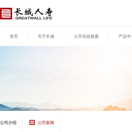
首页
关于长城
公开信息披露
产品中
公司介绍
基本信息
公司新闻
年度信息
供应商登录
专项信息
公司简介
公司概况
公司新闻
年度信息披露报告
供应商登录/注册
关联交易
股东介绍
公司治理概要
媒体报道
年度社会责任信息
股东股权
董事长致辞
产品基本信息
公司公告
偿付能力
企业文化
产品公告
7·8全国保险公众宣传
资金运用
荣誉与奖项
日
新型产品
保险宣传片
个人短期健康保险
大事记
意外险业务经营情况
分支机构
分红险产品红利实现
风险管理
红利和生存金累积利
公司介绍
公司新闻
保单贷款利率
其他计算利率