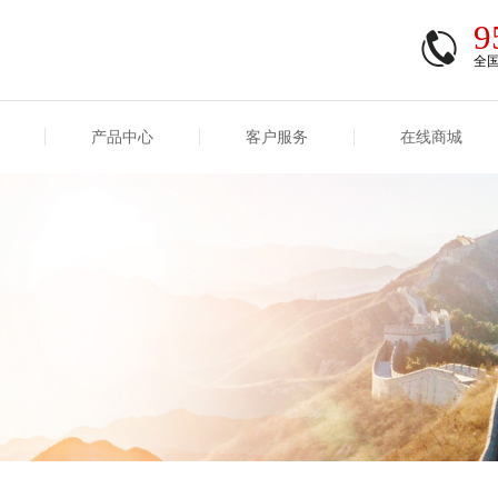
9
全
产品中心
客户服务
在线商城
商登录
信息
重大事项信息
互联网保险信息
商登录/注册
交易
重大事项
公司基本信息
股权
合作机构
能力
互联网产品信息
运用
保全和理赔
产品
客户服务及消费者投诉
短期健康保险
经营变化情况
险业务经营情况
其他信息
险产品红利实现率
和生存金累积利率
贷款利率
计算利率