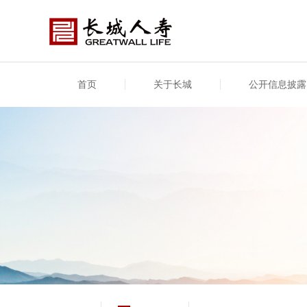
首页
关于长城
公开信息披露
公司介绍
基本信息
公司新闻
年度信息
供应
专项
公司简介
公司概况
公司新闻
年度信息披露报告
供应
关联
股东介绍
公司治理概要
媒体报道
年度社会责任信息
股东
董事长致辞
产品基本信息
公司公告
偿付
企业文化
产品公告
7·8全国保险公众宣传日
资金
荣誉与奖项
新型
保险宣传片
个人
大事记
意外
分支机构
分红
风险管理
红利
保单
其他