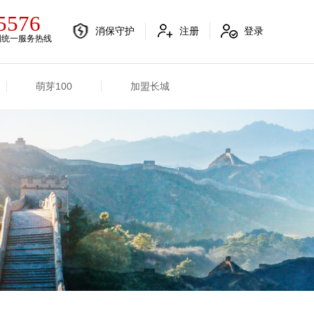
5576
消保守护
注册
登录
国统一服务热线
萌芽100
加盟长城
电销融合信息
其他信息
电销渠道信息
业务概况
产品信息
招标信息
分支机构