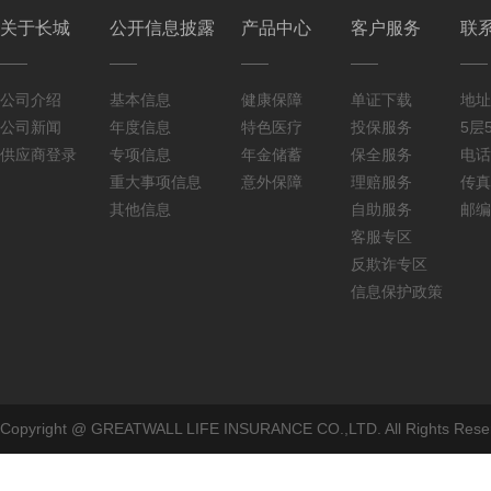
关于长城
公开信息披露
产品中心
客户服务
联
公司介绍
基本信息
健康保障
单证下载
地址
公司新闻
年度信息
特色医疗
投保服务
5层5
供应商登录
专项信息
年金储蓄
保全服务
电话：
重大事项信息
意外保障
理赔服务
传真：
其他信息
自助服务
邮编
客服专区
反欺诈专区
信息保护政策
Copyright @ GREATWALL LIFE INSURANCE CO.,LTD. All Rig