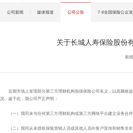
健康管理服务
公司新闻
媒体报道
公司公告
7·8全国保险公众
分红保险盈余计算方
关于长城人寿保险股份
新闻
近期市场上发现部分第三方理财机构假借保险公司名义，以高额收益
况。鉴于此，我公司严正声明：
（一）我司未与任何第三方理财机构或第三方网络平台建立业务合作
（二）我司从未授权保险营销人员或其他人员向客户宣传和销售非长