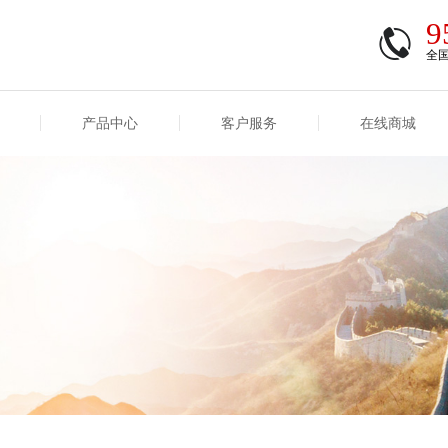
9
全
产品中心
客户服务
在线商城
商登录
信息
重大事项信息
互联网保险信息
商登录/注册
交易
重大事项
公司基本信息
股权
合作机构
能力
互联网产品信息
运用
保全和理赔
产品
客户服务及消费者投诉
短期健康保险
经营变化情况
险业务经营情况
其他信息
险产品红利实现率
和生存金累积利率
贷款利率
计算利率