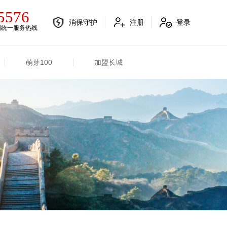
5576
消保守护
注册
登录
国统一服务热线
萌芽100
加盟长城
电销融合信息
其他信息
电销渠道信息
业务概况
产品信息
招标信息
分支机构