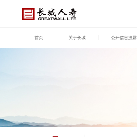
首页
关于长城
公开信息披露
公司介绍
基本信息
公司新闻
年度信息
供应
专项
公司简介
公司概况
公司新闻
年度信息披露报告
供应
关联
股东介绍
公司治理概要
媒体报道
年度社会责任信息
股东
董事长致辞
产品基本信息
公司公告
偿付
企业文化
产品公告
7·8全国保险公众宣传日
资金
荣誉与奖项
新型
保险宣传片
个人
大事记
意外
分支机构
分红
风险管理
红利
保单
其他