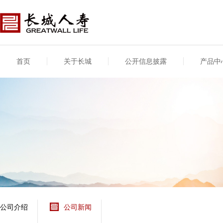
首页
关于长城
公开信息披露
产品中
公司介绍
基本信息
公司新闻
年度信息
供应商登录
专项信息
公司简介
公司概况
公司新闻
年度信息披露报告
供应商登录/注册
关联交易
股东介绍
公司治理概要
媒体报道
年度社会责任信息
股东股权
董事长致辞
产品基本信息
公司公告
偿付能力
企业文化
产品公告
7·8全国保险公众宣传
资金运用
荣誉与奖项
日
新型产品
保险宣传片
个人短期健康保险
大事记
意外险业务经营情况
分支机构
分红险产品红利实现
风险管理
红利和生存金累积利
公司介绍
公司新闻
保单贷款利率
其他计算利率