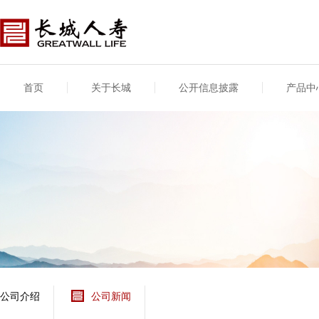
首页
关于长城
公开信息披露
产品中
公司介绍
基本信息
公司新闻
年度信息
供应商登录
专项信息
公司简介
公司概况
公司新闻
年度信息披露报告
供应商登录/注册
关联交易
股东介绍
公司治理概要
媒体报道
年度社会责任信息
股东股权
董事长致辞
产品基本信息
公司公告
偿付能力
企业文化
产品公告
7·8全国保险公众宣传
资金运用
荣誉与奖项
日
新型产品
保险宣传片
个人短期健康保险
大事记
意外险业务经营情况
分支机构
分红险产品红利实现
风险管理
红利和生存金累积利
公司介绍
公司新闻
保单贷款利率
其他计算利率