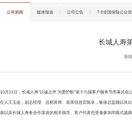
健康管理服务
公司新闻
媒体报道
公司公告
7·8全国保险公众
分红保险盈余计算方
长城人寿
新闻
10月21日，长城人寿“以诚之声 为爱护航”第十六届客户服务节闭幕
任人王玉改，副总经理、总精算师、首席信息官陈卓，银保总监顾以良出
泉以及长城人寿各合作渠道的相关领导、客户代表也受邀参加闭幕式盛典