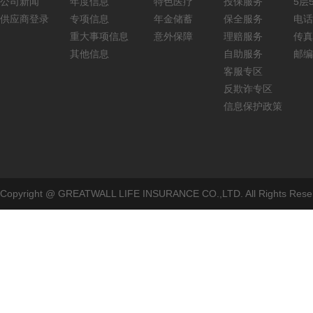
公司新闻
年度信息
特色医疗
投保服务
5层5
供应商登录
专项信息
年金储蓄
保全服务
电话：
重大事项信息
意外保障
理赔服务
传真：
其他信息
自助服务
邮编
客服专区
反欺诈专区
信息保护政策
Copyright @ GREATWALL LIFE INSURANCE CO.,LTD. All Rig