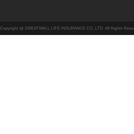
Copyright @ GREATWALL LIFE INSURANCE CO.,LTD. All Rig