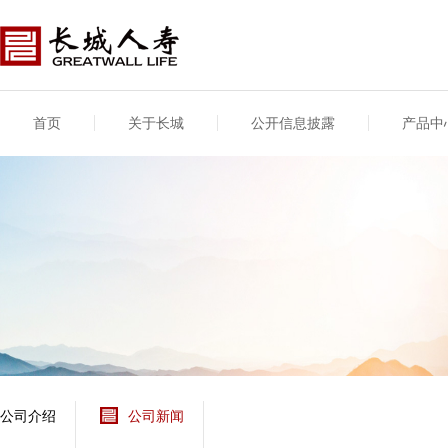
首页
关于长城
公开信息披露
产品中
公司介绍
基本信息
公司新闻
年度信息
供应商登录
专项信息
公司简介
公司概况
公司新闻
年度信息披露报告
供应商登录/注册
关联交易
股东介绍
公司治理概要
媒体报道
年度社会责任信息
股东股权
董事长致辞
产品基本信息
公司公告
偿付能力
企业文化
产品公告
7·8全国保险公众宣传
资金运用
荣誉与奖项
日
新型产品
保险宣传片
个人短期健康保险
大事记
意外险业务经营情况
分支机构
分红险产品红利实现
风险管理
红利和生存金累积利
公司介绍
公司新闻
保单贷款利率
其他计算利率