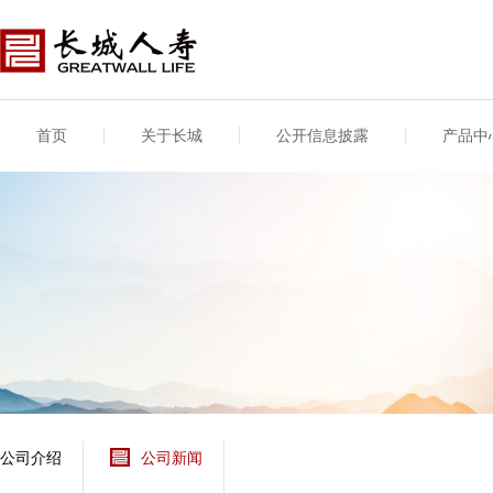
首页
关于长城
公开信息披露
产品中
公司介绍
基本信息
公司新闻
年度信息
供应商登录
专项信息
公司简介
公司概况
公司新闻
年度信息披露报告
供应商登录/注册
关联交易
股东介绍
公司治理概要
媒体报道
年度社会责任信息
股东股权
董事长致辞
产品基本信息
公司公告
偿付能力
企业文化
产品公告
7·8全国保险公众宣传
资金运用
荣誉与奖项
日
新型产品
保险宣传片
个人短期健康保险
大事记
意外险业务经营情况
分支机构
分红险产品红利实现
风险管理
红利和生存金累积利
公司介绍
公司新闻
保单贷款利率
其他计算利率