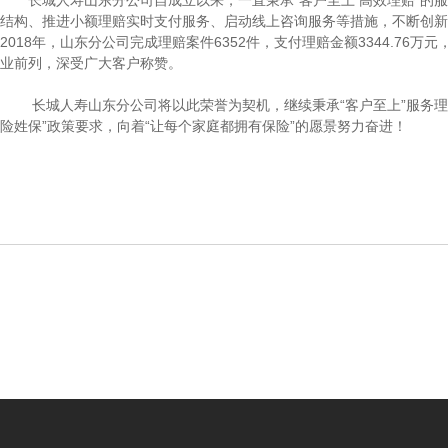
长城人寿山东分公司自成立以来，一直秉承“客户至上 高效理赔”的服
结构、推进小额理赔实时支付服务、启动线上咨询服务等措施，不断创新
2018年，山东分公司完成理赔案件6352件，支付理赔金额3344.76万
业前列，深受广大客户称赞。
长城人寿山东分公司将以此荣誉为契机，继续秉承“客户至上”服务理
险姓保”政策要求，向着“让每个家庭都拥有保险”的愿景努力奋进！