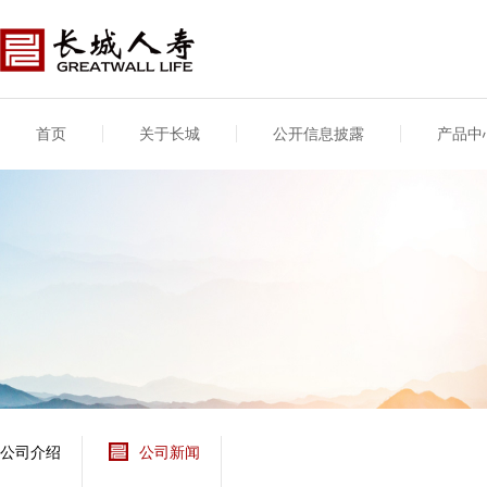
首页
关于长城
公开信息披露
产品中
公司介绍
基本信息
公司新闻
年度信息
供应商登录
专项信息
公司简介
公司概况
公司新闻
年度信息披露报告
供应商登录/注册
关联交易
股东介绍
公司治理概要
媒体报道
年度社会责任信息
股东股权
董事长致辞
产品基本信息
公司公告
偿付能力
企业文化
产品公告
7·8全国保险公众宣传
资金运用
荣誉与奖项
日
新型产品
保险宣传片
个人短期健康保险
大事记
意外险业务经营情况
分支机构
分红险产品红利实现
风险管理
红利和生存金累积利
公司介绍
公司新闻
保单贷款利率
其他计算利率