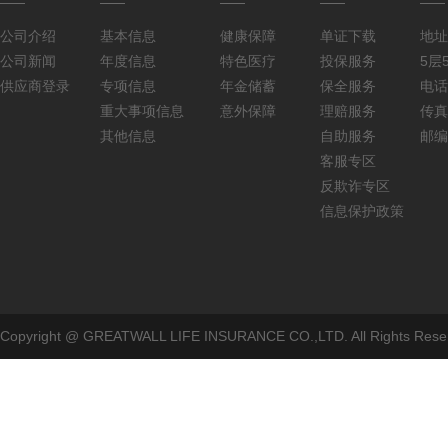
公司介绍
基本信息
健康保障
单证下载
地址
公司新闻
年度信息
特色医疗
投保服务
5层5
供应商登录
专项信息
年金储蓄
保全服务
电话：
重大事项信息
意外保障
理赔服务
传真：
其他信息
自助服务
邮编
客服专区
反欺诈专区
信息保护政策
Copyright @ GREATWALL LIFE INSURANCE CO.,LTD. All Rig