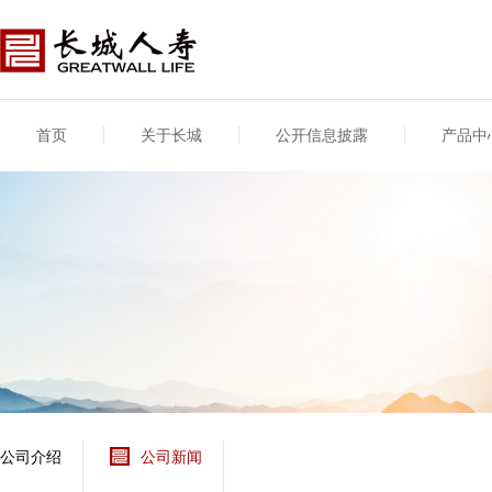
首页
关于长城
公开信息披露
产品中
公司介绍
基本信息
公司新闻
年度信息
供应商登录
专项信息
公司简介
公司概况
公司新闻
年度信息披露报告
供应商登录/注册
关联交易
股东介绍
公司治理概要
媒体报道
年度社会责任信息
股东股权
董事长致辞
产品基本信息
公司公告
偿付能力
企业文化
产品公告
7·8全国保险公众宣传
资金运用
荣誉与奖项
日
新型产品
保险宣传片
个人短期健康保险
大事记
意外险业务经营情况
分支机构
分红险产品红利实现
风险管理
红利和生存金累积利
公司介绍
公司新闻
保单贷款利率
其他计算利率