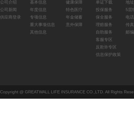
公司介绍
基本信息
健康保障
单证下载
地址
公司新闻
年度信息
特色医疗
投保服务
5层5
供应商登录
专项信息
年金储蓄
保全服务
电话：
重大事项信息
意外保障
理赔服务
传真：
其他信息
自助服务
邮编
客服专区
反欺诈专区
信息保护政策
Copyright @ GREATWALL LIFE INSURANCE CO.,LTD. All Rig