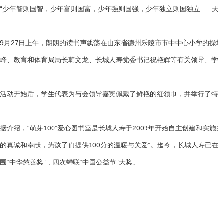
“少年智则国智，少年富则国富，少年强则国强，少年独立则国独立....
9月27日上午，朗朗的读书声飘荡在山东省德州乐陵市市中中心小学的操
峰、教育和体育局局长韩文龙、长城人寿党委书记祝艳辉等有关领导、学
活动开始后，学生代表为与会领导嘉宾佩戴了鲜艳的红领巾，并举行了特
据介绍，“萌芽100”爱心图书室是长城人寿于2009年开始自主创建和
的真诚和奉献，为孩子们提供100分的温暖与关爱”。迄今，长城人寿已在
围“中华慈善奖”，四次蝉联“中国公益节”大奖。