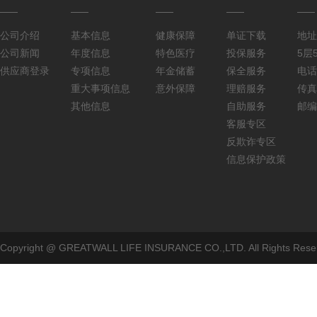
公司介绍
基本信息
健康保障
单证下载
地址
公司新闻
年度信息
特色医疗
投保服务
5层5
供应商登录
专项信息
年金储蓄
保全服务
电话：
重大事项信息
意外保障
理赔服务
传真：
其他信息
自助服务
邮编
客服专区
反欺诈专区
信息保护政策
Copyright @ GREATWALL LIFE INSURANCE CO.,LTD. All Rig