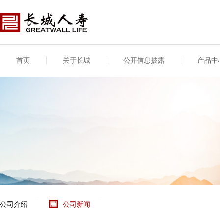
首页
关于长城
公开信息披露
产品中
公司介绍
基本信息
公司新闻
年度信息
供应商登录
专项信息
公司简介
公司概况
公司新闻
年度信息披露报告
供应商登录/注册
关联交易
股东介绍
公司治理概要
媒体报道
年度社会责任信息
股东股权
董事长致辞
产品基本信息
公司公告
偿付能力
企业文化
产品公告
7·8全国保险公众宣传
资金运用
荣誉与奖项
日
新型产品
保险宣传片
个人短期健康保险
大事记
意外险业务经营情况
分支机构
分红险产品红利实现
风险管理
红利和生存金累积利
公司介绍
公司新闻
保单贷款利率
其他计算利率