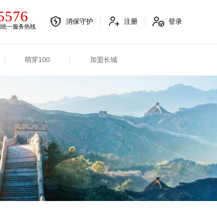
5576
消保守护
注册
登录
国统一服务热线
萌芽100
加盟长城
电销融合信息
其他信息
电销渠道信息
业务概况
产品信息
招标信息
分支机构