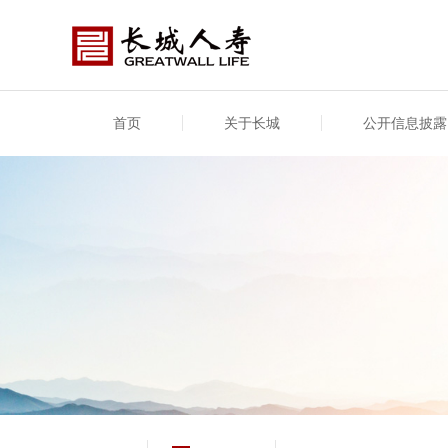
首页
关于长城
公开信息披露
公司介绍
基本信息
公司新闻
年度信息
供应
专项
公司简介
公司概况
公司新闻
年度信息披露报告
供应
关联
股东介绍
公司治理概要
媒体报道
年度社会责任信息
股东
董事长致辞
产品基本信息
公司公告
偿付
企业文化
产品公告
7·8全国保险公众宣传日
资金
荣誉与奖项
新型
保险宣传片
个人
大事记
意外
分支机构
分红
风险管理
红利
保单
其他