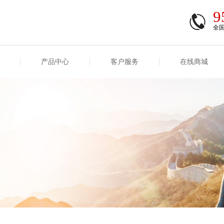
9
全
产品中心
客户服务
在线商城
商登录
信息
重大事项信息
互联网保险信息
商登录/注册
交易
重大事项
公司基本信息
股权
合作机构
能力
互联网产品信息
运用
保全和理赔
产品
客户服务及消费者投诉
短期健康保险
经营变化情况
险业务经营情况
其他信息
险产品红利实现率
和生存金累积利率
贷款利率
计算利率