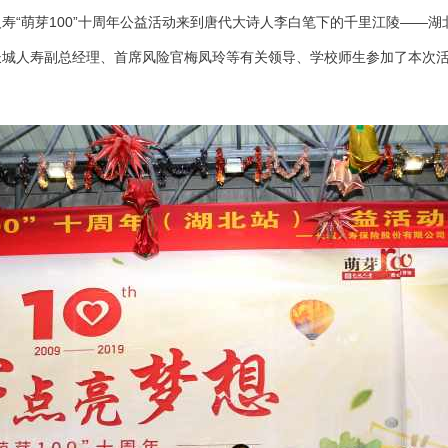
城人寿“萌芽100”十周年公益活动来到唐代大诗人李白笔下的千里江陵——
长城人寿副总经理、首席风险官梅凤玲等有关领导、学校师生参加了本次