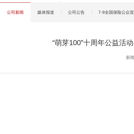
健康管理服务
公司新闻
媒体报道
公司公告
7·8全国保险公众
分红保险盈余计算方
“萌芽100”十周年公益活
新闻