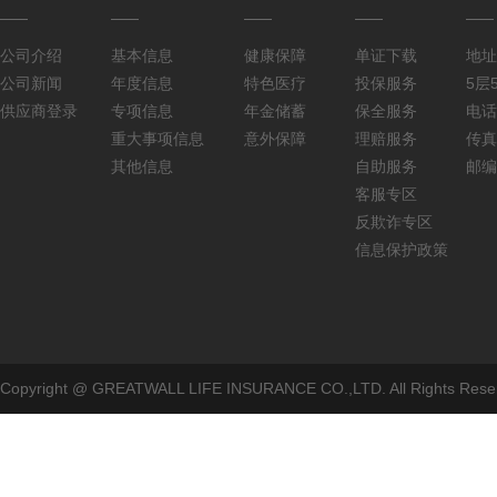
公司介绍
基本信息
健康保障
单证下载
地址
公司新闻
年度信息
特色医疗
投保服务
5层5
供应商登录
专项信息
年金储蓄
保全服务
电话：
重大事项信息
意外保障
理赔服务
传真：
其他信息
自助服务
邮编
客服专区
反欺诈专区
信息保护政策
Copyright @ GREATWALL LIFE INSURANCE CO.,LTD. All Rig