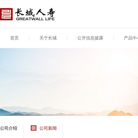
首页
关于长城
公开信息披露
产品中
公司介绍
基本信息
公司新闻
年度信息
供应商登录
专项信息
公司简介
公司概况
公司新闻
年度信息披露报告
供应商登录/注册
关联交易
股东介绍
公司治理概要
媒体报道
年度社会责任信息
股东股权
董事长致辞
产品基本信息
公司公告
偿付能力
企业文化
产品公告
7·8全国保险公众宣传
资金运用
荣誉与奖项
日
新型产品
保险宣传片
个人短期健康保险
大事记
意外险业务经营情况
分支机构
分红险产品红利实现
风险管理
红利和生存金累积利
公司介绍
公司新闻
保单贷款利率
其他计算利率