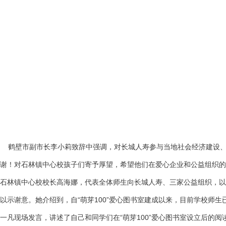
鹤壁市副市长李小莉致辞中强调，对长城人寿参与当地社会经济建设、支
谢！对石林镇中心校孩子们寄予厚望，希望他们在爱心企业和公益组织
石林镇中心校校长高海娜，代表全体师生向长城人寿、三家公益组织，以
以示谢意。她介绍到，自“萌芽100”爱心图书室建成以来，目前学校师
一凡现场发言，讲述了自己和同学们在“萌芽100”爱心图书室设立后的