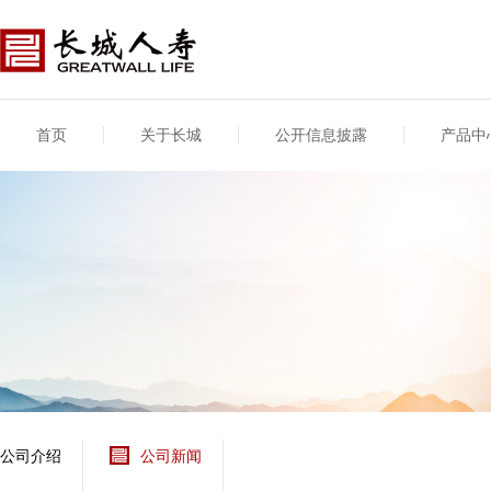
首页
关于长城
公开信息披露
产品中
公司介绍
基本信息
公司新闻
年度信息
供应商登录
专项信息
公司简介
公司概况
公司新闻
年度信息披露报告
供应商登录/注册
关联交易
股东介绍
公司治理概要
媒体报道
年度社会责任信息
股东股权
董事长致辞
产品基本信息
公司公告
偿付能力
企业文化
产品公告
7·8全国保险公众宣传
资金运用
荣誉与奖项
日
新型产品
保险宣传片
个人短期健康保险
大事记
意外险业务经营情况
分支机构
分红险产品红利实现
风险管理
红利和生存金累积利
公司介绍
公司新闻
保单贷款利率
其他计算利率