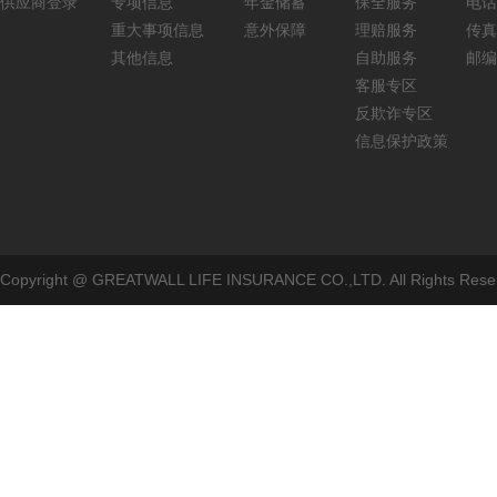
供应商登录
专项信息
年金储蓄
保全服务
电话：
重大事项信息
意外保障
理赔服务
传真：
其他信息
自助服务
邮编
客服专区
反欺诈专区
信息保护政策
Copyright @ GREATWALL LIFE INSURANCE CO.,LTD. All Rig